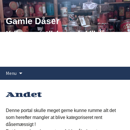
Hop
til
indhold
Gamle Dåser
Velkommen til de gamle blikdåsers
verden
Søg
Menu
efter:
Andet
Denne portal skulle meget gerne kunne rumme alt det
som herefter mangler at blive kategoriseret rent
dåsemæssigt !