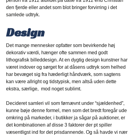
person fra 1912 afbildet på dåse fra 1912 end Christian
den fjerde eller andet som blot bringer forvirring i det
samlede udtryk.
Design
Det mange mennesker opfatter som bevirkende høj
dekorativ værdi, hænger ofte sammen med godt
lithografisk billeddesign. At en dygtig design kunstner har
været indover og sørget for at dåsens udtryk som helhed
har bevæget sig fra hæderligt håndværk, som sagtens
kan være allright og tidstypisk, men altså uden dette
ekstra, særlige, mod noget sublimt.
Decideret samleri vil som førnævnt under “sjældenhed”,
kunne bøje denne formel, men som det bredt foregår ude
omkring på markeder, i butikker ja sågar på auktioner, er
det kombinationen af disse 3 faktorer der pt spiller
væsentligst ind for det prisdannende. Og så havde vi nær