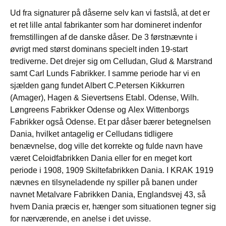
Ud fra signaturer på dåserne selv kan vi fastslå, at det er
et ret lille antal fabrikanter som har domineret indenfor
fremstillingen af de danske dåser. De 3 førstnævnte i
øvrigt med størst dominans specielt inden 19-start
trediverne. Det drejer sig om Celludan, Glud & Marstrand
samt Carl Lunds Fabrikker. I samme periode har vi en
sjælden gang fundet Albert C.Petersen Kikkurren
(Amager), Hagen & Sievertsens Etabl. Odense, Wilh.
Løngreens Fabrikker Odense og Alex Wittenborgs
Fabrikker også Odense. Et par dåser bærer betegnelsen
Dania, hvilket antagelig er Celludans tidligere
benævnelse, dog ville det korrekte og fulde navn have
været Celoidfabrikken Dania eller for en meget kort
periode i 1908, 1909 Skiltefabrikken Dania. I KRAK 1919
nævnes en tilsyneladende ny spiller på banen under
navnet Metalvare Fabrikken Dania, Englandsvej 43, så
hvem Dania præcis er, hænger som situationen tegner sig
for nærværende, en anelse i det uvisse.