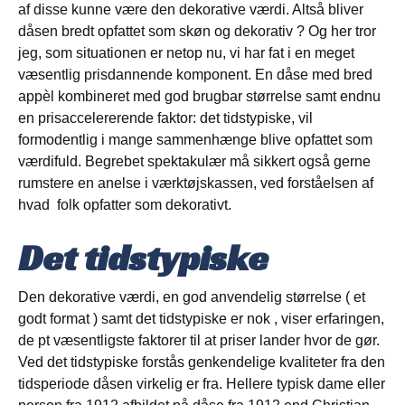
af disse kunne være den dekorative værdi. Altså bliver
dåsen bredt opfattet som skøn og dekorativ ? Og her tror
jeg, som situationen er netop nu, vi har fat i en meget
væsentlig prisdannende komponent. En dåse med bred
appèl kombineret med god brugbar størrelse samt endnu
en prisaccelererende faktor: det tidstypiske, vil
formodentlig i mange sammenhænge blive opfattet som
værdifuld. Begrebet spektakulær må sikkert også gerne
rumstere en anelse i værktøjskassen, ved forståelsen af
hvad folk opfatter som dekorativt.
Det
tidstypiske
Den dekorative værdi, en god anvendelig størrelse ( et
godt format ) samt det tidstypiske er nok , viser erfaringen,
de pt væsentligste faktorer til at priser lander hvor de gør.
Ved det tidstypiske forstås genkendelige kvaliteter fra den
tidsperiode dåsen virkelig er fra. Hellere typisk dame eller