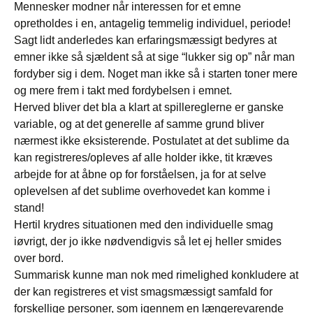
Mennesker modner når interessen for et emne
opretholdes i en, antagelig temmelig individuel, periode!
Sagt lidt anderledes kan erfaringsmæssigt bedyres at
emner ikke så sjældent så at sige “lukker sig op” når man
fordyber sig i dem. Noget man ikke så i starten toner mere
og mere frem i takt med fordybelsen i emnet.
Herved bliver det bla a klart at spillereglerne er ganske
variable, og at det generelle af samme grund bliver
nærmest ikke eksisterende. Postulatet at det sublime da
kan registreres/opleves af alle holder ikke, tit kræves
arbejde for at åbne op for forståelsen, ja for at selve
oplevelsen af det sublime overhovedet kan komme i
stand!
Hertil krydres situationen med den individuelle smag
iøvrigt, der jo ikke nødvendigvis så let ej heller smides
over bord.
Summarisk kunne man nok med rimelighed konkludere at
der kan registreres et vist smagsmæssigt samfald for
forskellige personer, som igennem en længerevarende