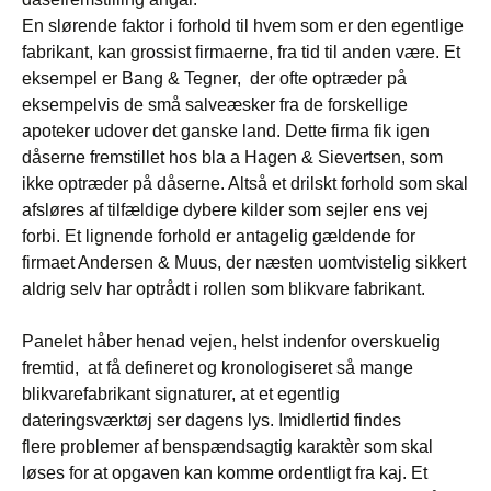
En slørende faktor i forhold til hvem som er den egentlige
fabrikant, kan grossist firmaerne, fra tid til anden være. Et
eksempel er Bang & Tegner, der ofte optræder på
eksempelvis de små salveæsker fra de forskellige
apoteker udover det ganske land. Dette firma fik igen
dåserne fremstillet hos bla a Hagen & Sievertsen, som
ikke optræder på dåserne. Altså et drilskt forhold som skal
afsløres af tilfældige dybere kilder som sejler ens vej
forbi. Et lignende forhold er antagelig gældende for
firmaet Andersen & Muus, der næsten uomtvistelig sikkert
aldrig selv har optrådt i rollen som blikvare fabrikant.
Panelet håber henad vejen, helst indenfor overskuelig
fremtid, at få defineret og kronologiseret så mange
blikvarefabrikant signaturer, at et egentlig
dateringsværktøj ser dagens lys. Imidlertid findes
flere problemer af benspændsagtig karaktèr som skal
løses for at opgaven kan komme ordentligt fra kaj. Et