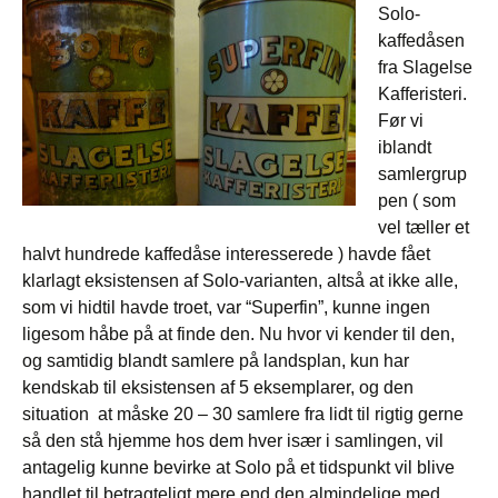
Solo-
kaffedåsen
fra Slagelse
Kafferisteri.
Før vi
iblandt
samlergrup
pen ( som
vel tæller et
halvt hundrede kaffedåse interesserede ) havde fået
klarlagt eksistensen af Solo-varianten, altså at ikke alle,
som vi hidtil havde troet, var “Superfin”, kunne ingen
ligesom håbe på at finde den. Nu hvor vi kender til den,
og samtidig blandt samlere på landsplan, kun har
kendskab til eksistensen af 5 eksemplarer, og den
situation at måske 20 – 30 samlere fra lidt til rigtig gerne
så den stå hjemme hos dem hver især i samlingen, vil
antagelig kunne bevirke at Solo på et tidspunkt vil blive
handlet til betragteligt mere end den almindelige med