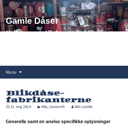
Hop
til
indhold
Gamle Dåser
Velkommen til de gamle blikdåsers
verden
Søg
Menu
efter:
Blikdåse-
fabrikanterne
21. maj 2014
Alle
,
Generelt
Nils Lundin
Generelle samt en anelse specifikke oplysninger