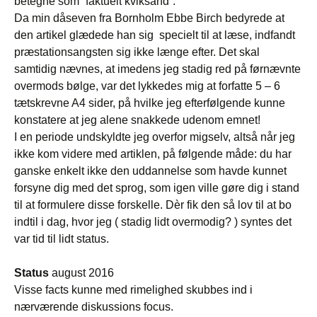
betegne som “faktuelt kviksand”.
Da min dåseven fra Bornholm Ebbe Birch bedyrede at
den artikel glædede han sig specielt til at læse, indfandt
præstationsangsten sig ikke længe efter. Det skal
samtidig nævnes, at imedens jeg stadig red på førnævnte
overmods bølge, var det lykkedes mig at forfatte 5 – 6
tætskrevne A4 sider, på hvilke jeg efterfølgende kunne
konstatere at jeg alene snakkede udenom emnet!
I en periode undskyldte jeg overfor migselv, altså når jeg
ikke kom videre med artiklen, på følgende måde: du har
ganske enkelt ikke den uddannelse som havde kunnet
forsyne dig med det sprog, som igen ville gøre dig i stand
til at formulere disse forskelle. Dèr fik den så lov til at bo
indtil i dag, hvor jeg ( stadig lidt overmodig? ) syntes det
var tid til lidt status.
Status
august 2016
Visse facts kunne med rimelighed skubbes ind i
nærværende diskussions focus.