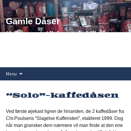
Hop
til
indhold
Gamle Dåser
Velkommen til de gamle blikdåsers
verden
Søg
Menu
efter:
“Solo”-kaffedåsen
Ved første øjekast ligner de hinanden, de 2 kaffedåser fra
Chr.Poulsens “Slagelse Kafferisteri”, etableret 1899. Dog
når man gransker dem nærmere vil man finde at den ene