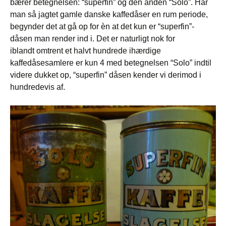
bærer betegnelsen: “superfin” og den anden “Solo”. Har
man så jagtet gamle danske kaffedåser en rum periode,
begynder det at gå op for èn at det kun er “superfin”-
dåsen man render ind i. Det er naturligt nok for
iblandt omtrent et halvt hundrede ihærdige
kaffedåsesamlere er kun 4 med betegnelsen “Solo” indtil
videre dukket op, “superfin” dåsen kender vi derimod i
hundredevis af.