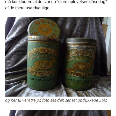
må konkludere at det var en “store oplevelses dåsedag”
af de mere usædvanlige.
og her til venstre på foto ses den senest opdukkede Solo