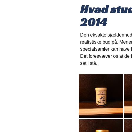
Hvad stu
2014
Den eksakte sjældenhed f
realistiske bud på. Men
specialsamler kan have f
Det foresvæver os at de f
sat i stå.