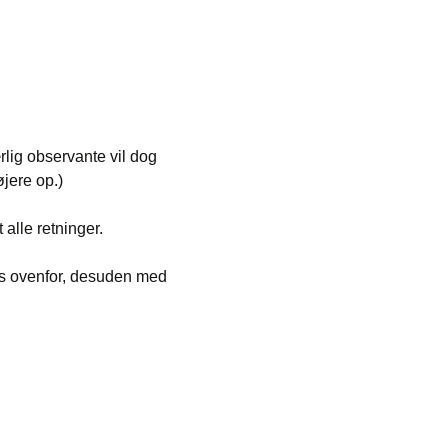
lig observante vil dog
øjere op.)
alle retninger.
vis ovenfor, desuden med