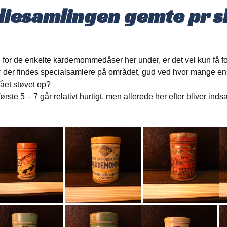
diesamlingen gemte pr s
or de enkelte kardemommedåser her under, er det vel kun få fo
er der findes specialsamlere på området, gud ved hvor mange e
ået støvet op?
ørste 5 – 7 går relativt hurtigt, men allerede her efter bliver i