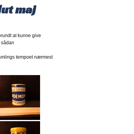
lut maj
rundt at kunne give
n sådan
ndsamlings tempoet nærmest