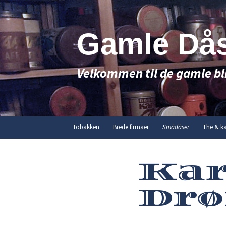
Hop
til
indhold
Gamle Då
Velkommen til de gamle bl
Tobakken
Brede firmaer
Smådåser
The & ka
Ka
Dr