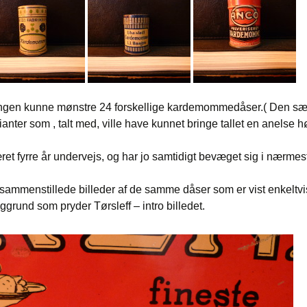
lingen kunne mønstre 24 forskellige kardemommedåser.( Den sær
anter som , talt med, ville have kunnet bringe tallet en anelse h
t fyrre år undervejs, og har jo samtidigt bevæget sig i nærmest 
ar sammenstillede billeder af de samme dåser som er vist enkelt
und som pryder Tørsleff – intro billedet.