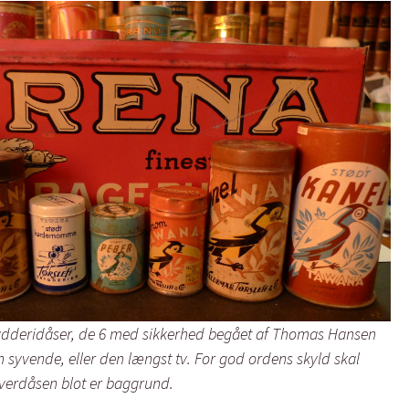
ydderidåser, de 6 med sikkerhed begået af Thomas Hansen
 syvende, eller den længst tv. For god ordens skyld skal
erdåsen blot er baggrund.