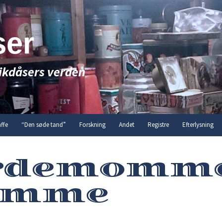
ser
ikdåsers verden
ffe
“Den søde tand”
Forskning
Andet
Registre
Efterlysning
rdemomm
ømme