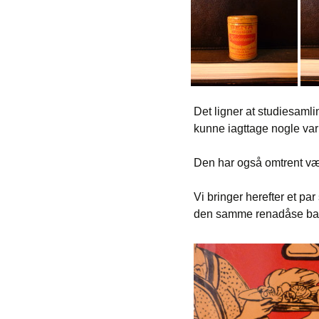
Det ligner at studiesam
kunne iagttage nogle vari
Den har også omtrent være
Vi bringer herefter et p
den samme renadåse baggr