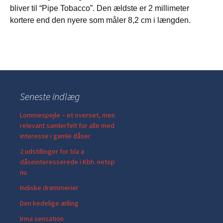
bliver til “Pipe Tobacco”. Den ældste er 2 millimeter
kortere end den nyere som måler 8,2 cm i længden.
Seneste indlæg
Lommespejle – et overset, men
relevant samlerfelt for alle med
interesse i gamle dåser
2 udstillinger for bla a
dåseinteresserede i Kbh. netop
nu
Indiske drømmerier
Den kedelige ælling
Irma sensation