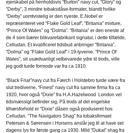
ejerskabet på henholdsvis “Burton” navy cut, “Glory” og
“Derby”, 3 mindre tobaksdåse-formater, blandt hvilke
“Derby” uomtvistelig er den nyeste. E.Nobel er
repræsenteret ved “Flake Gold Leaf”, “Britania” mixture,
“Prince Of Wales” og “Dolma”. “Britania” er den eneste af
de 4 som bærer blikvarefabrikant signatur, i dette tilfælde,
Celludan. Et kvalificeret tidsbud anbringer “Britania”,
“Dolma” og “Flake Gold Leaf” i 19-tyverne. “Prince Of
Wales”, sit usædvanligt velbevarede ydre til trods, ville
jeg godt turde formode var fra ca 1910.
“Black Friar”navy cut fra Færch i Holstebro turde være fra
slut trediverne, “Finest” navy cut fra samme firma fra ca
1920, hvor også “Dixie” fra H.A.Hazelwood London vel
tidsmæssigt befinder sig. På trods af det engelske
tilhørsforhold er “Dixie” dåsen også produseret hos
Celludan. “The Navigators Shag” fra tobaksfirmaet
Petersen & Sørensen i Horsens anslår jeg til at have set
dagens lys for første gang ca 1930. Mild “Dukat” shag fra