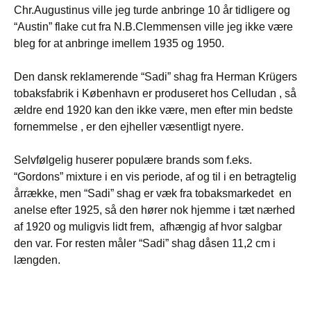
Chr.Augustinus ville jeg turde anbringe 10 år tidligere og
“Austin” flake cut fra N.B.Clemmensen ville jeg ikke være
bleg for at anbringe imellem 1935 og 1950.
Den dansk reklamerende “Sadi” shag fra Herman Krügers
tobaksfabrik i København er produseret hos Celludan , så
ældre end 1920 kan den ikke være, men efter min bedste
fornemmelse , er den ejheller væsentligt nyere.
Selvfølgelig huserer populære brands som f.eks.
“Gordons” mixture i en vis periode, af og til i en betragtelig
årrække, men “Sadi” shag er væk fra tobaksmarkedet en
anelse efter 1925, så den hører nok hjemme i tæt nærhed
af 1920 og muligvis lidt frem, afhængig af hvor salgbar
den var. For resten måler “Sadi” shag dåsen 11,2 cm i
længden.