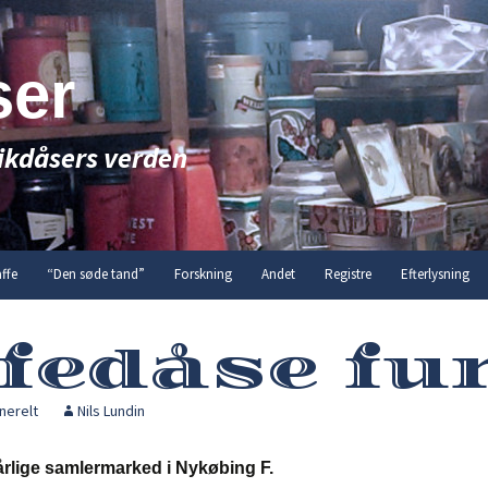
ser
ikdåsers verden
ffe
“Den søde tand”
Forskning
Andet
Registre
Efterlysning
fedåse fun
nerelt
Nils Lundin
årlige samlermarked i Nykøbing F.