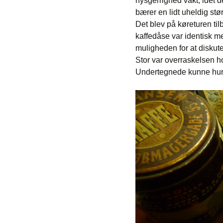
nysgerrighed vakt, idet 
bærer en lidt uheldig stø
Det blev på køreturen ti
kaffedåse var identisk m
muligheden for at diskut
Stor var overraskelsen h
Undertegnede kunne hurti