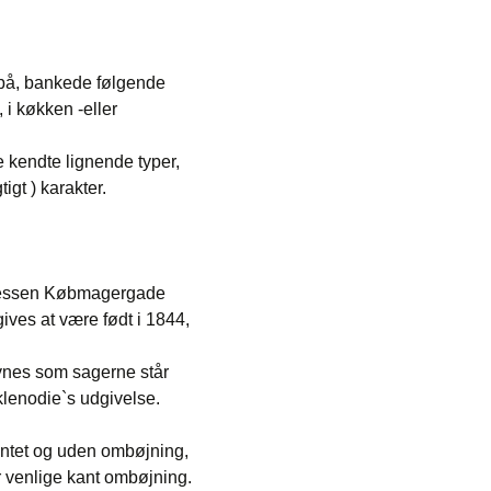
od på, bankede følgende
 i køkken -eller
e kendte lignende typer,
igt ) karakter.
dressen Købmagergade
ives at være født i 1844,
synes som sagerne står
klenodie`s udgivelse.
kantet og uden ombøjning,
r venlige kant ombøjning.