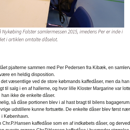
på Nykøbing Falster samlermessen 2015, imedens Per er inde i
t i artiklen omtalte dåselot.
ået pjalterne sammen med Per Pedersen fra Kibæk, en samlerven
 være en heldig disposition.
 i det væsentlige ved de store købmands kaffedåser, men da ha
til salg i en af hallerne, og hvor lille Kloster Margarine var lott
han ikke de enkelte dåser.
ig, så dåse portionen blev i al hast bragt til bilens bagagerum,
ige udstillere kunne fortsætte. De enkelte dåser blev først nær
 i København.
 Chr.P.Hansen kaffedåse som en af indkøbets dåser, og derve