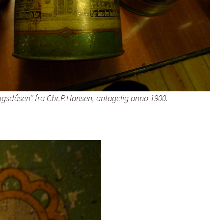
ingsdåsen” fra Chr.P.Hansen, antagelig anno 1900.