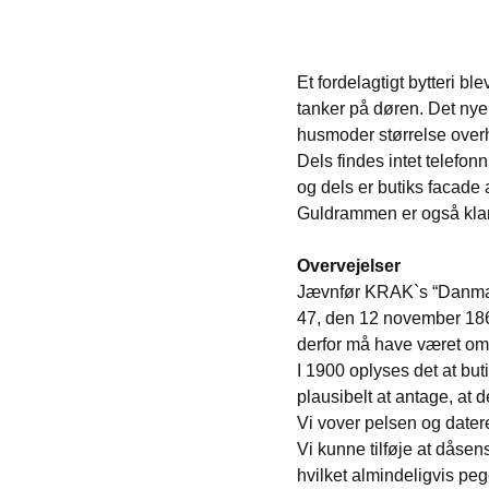
Et fordelagtigt bytteri b
tanker på døren. Det nye
husmoder størrelse over
Dels findes intet telefon
og dels er butiks facade a
Guldrammen er også klart
Overvejelser
Jævnfør KRAK`s “Danmar
47, den 12 november 1867
derfor må have været om
I 1900 oplyses det at bu
plausibelt at antage, at 
Vi vover pelsen og dater
Vi kunne tilføje at dåsen
hvilket almindeligvis pe