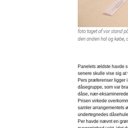
foto taget af vor stand 
den anden hal og købe, de
Panelets ældste havde sl
senere skulle vise sig at
Pers præferenser ligger
dåsegruppe, som var bragt 
dåse, nær-eksaminerede 
Prisen virkede overkommel
samler arrangementets øvr
undertegnedes dåsehule
Per havde nævnt en grøn