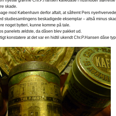
den nyeste grønne Chr.P.Hansen kaffedåse i husmoder størrelse 
rre skade.
lbage mod København derfor aftalt, at såfremt Pers nyerhverve
ed studiesamlingens beskadigede eksemplar – altså minus skade
ere noget bytteri, kunne komme på tale.
os panelets ældste, da dåsen blev pakket ud.
gt konstatere at det var en hidtil ukendt Chr.P.Hansen dåse type