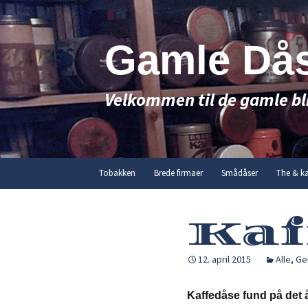
Hop
til
indhold
Gamle Då
Velkommen til de gamle bl
Tobakken
Brede firmaer
Smådåser
The & ka
Kaf
12. april 2015
Alle
,
Ge
Kaffedåse fund på det 