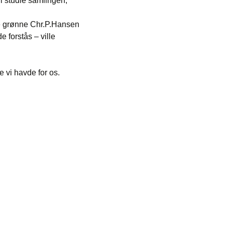
i studie samlingen,
de grønne Chr.P.Hansen
 forstås – ville
 vi havde for os.