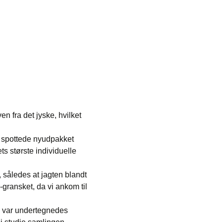
 fra det jyske, hvilket
n spottede nyudpakket
ets største individuelle
 således at jagten blandt
-gransket, da vi ankom til
d var undertegnedes