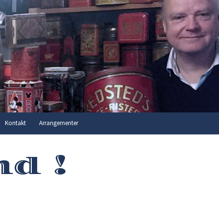
Søg
Kontakt
Arrangementer
efter:
d !