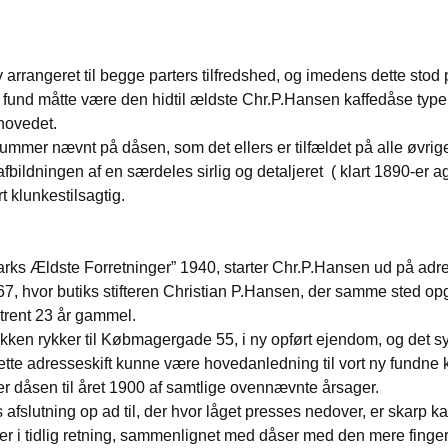
lev arrangeret til begge parters tilfredshed, og imedens dette st
 fund måtte være den hidtil ældste Chr.P.Hansen kaffedåse type,
hovedet.
nummer nævnt på dåsen, som det ellers er tilfældet på alle øvrig
fbildningen af en særdeles sirlig og detaljeret ( klart 1890-er agt
 klunkestilsagtig.
ks Ældste Forretninger” 1940, starter Chr.P.Hansen ud på a
, hvor butiks stifteren Christian P.Hansen, der samme sted opg
trent 23 år gammel.
tikken rykker til Købmagergade 55, i ny opført ejendom, og det 
dette adresseskift kunne være hovedanledning til vort ny fundne 
er dåsen til året 1900 af samtlige ovennævnte årsager.
s afslutning op ad til, der hvor låget presses nedover, er skarp 
ger i tidlig retning, sammenlignet med dåser med den mere finge